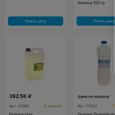
белизна 500 гр
Узнать цену
Узнать цену
392.56
₽
Цена по запросу
Арт.
01689
В наличии
Арт.
01922
П
Белизна-гель
Белизна Дезинфици