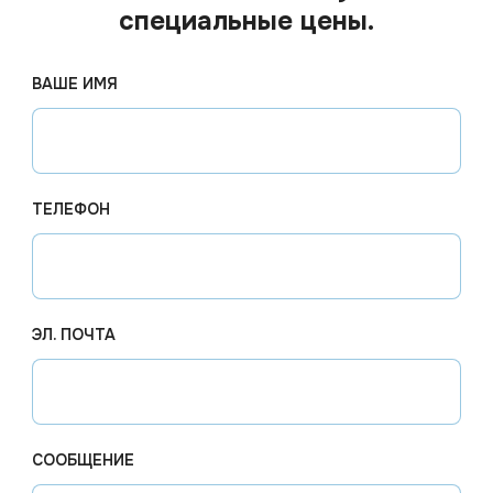
специальные цены.
ВАШЕ ИМЯ
ТЕЛЕФОН
ЭЛ. ПОЧТА
238.71
₽
Цена по
од заказ
Арт.
00021
В наличии
Арт.
00
Белизна гель конц. 5л
Отбелив
СООБЩЕНИЕ
Vanish
автомат 
стальная