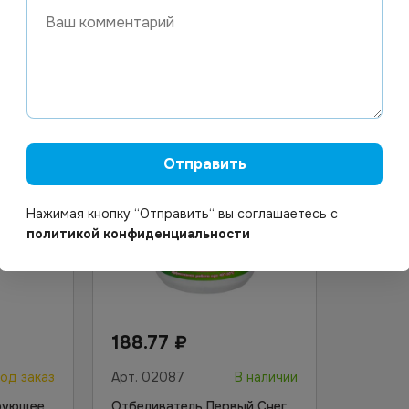
В корзину
Отправить
Нажимая кнопку “Отправить“ вы соглашаетесь с
политикой конфиденциальности
188.77
₽
од заказ
Арт.
02087
В наличии
рующее
Отбеливатель Первый Снег