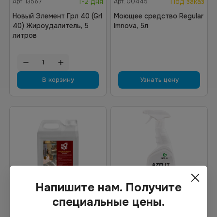
1-2 дня
Под заказ
Арт.
13567
Арт.
00445
Новый Элемент Грл 40 (Grl
Моющее средство Regular
40) Жироудалитель, 5
Imnova, 5л
литров
В корзину
Узнать цену
Напишите нам. Получите
специальные цены.
769.60
₽
399.82
₽