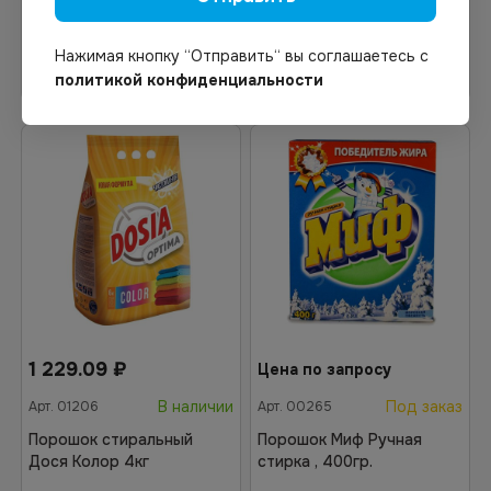
Нажимая кнопку “Отправить“ вы соглашаетесь с
Узнать цену
Узнать цену
политикой конфиденциальности
1 229.09
₽
Цена по запросу
В наличии
Под заказ
Арт.
01206
Арт.
00265
Порошок стиральный
Порошок Миф Ручная
Дося Колор 4кг
стирка , 400гр.