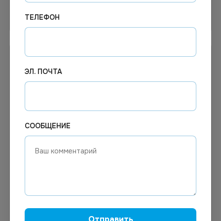
Узнать цену
Узнать цену
ТЕЛЕФОН
ЭЛ. ПОЧТА
СООБЩЕНИЕ
Цена по запросу
Цена по запросу
Под заказ
Под заказ
Арт.
13450
Арт.
01540
Стиральный порошок
Порошок стиральный
Сарма 4,5кг для цветного
Дося Колор 8кг
белья
Отправить