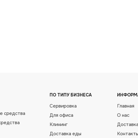
ЭЛ. ПОЧТА
СООБЩЕНИЕ
ПО ТИПУ БИЗНЕСА
ИНФОРМ
Сервировка
Главная
е средства
Отправить
Для офиса
О нас
средства
Клининг
Доставк
Нажимая кнопку “Отправить“ вы соглашаетесь с
Доставка еды
Контакт
политикой конфиденциальности