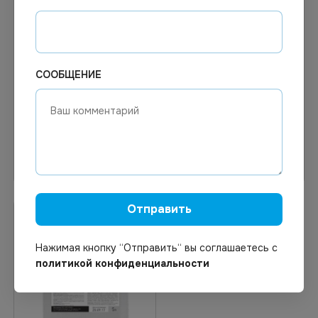
Цена по запросу
Цена по запросу
Под заказ
Под заказ
Арт.
00387
Арт.
13413
СООБЩЕНИЕ
Эколаб Sapur А курок
Очиститель обивки Pro
500мл
Brite Lenot 500мл
Узнать цену
Узнать цену
Отправить
Нажимая кнопку “Отправить“ вы соглашаетесь с
политикой конфиденциальности