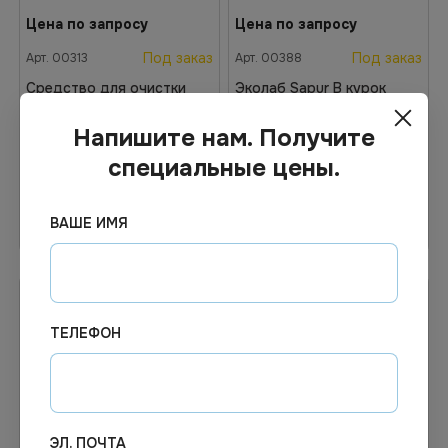
Цена по запросу
Цена по запросу
Под заказ
Под заказ
Арт.
00313
Арт.
00388
Средство для очистки
Эколаб Sapur B курок
паласов и ковров Pro Brite
500мл.
5л.
Напишите нам. Получите
специальные цены.
Узнать цену
Узнать цену
ВАШЕ ИМЯ
ТЕЛЕФОН
ЭЛ. ПОЧТА