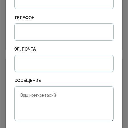
Под заказ
Под заказ
Арт.
00844
Арт.
00917
ДОСКА РАЗДЕЛОЧНАЯ
Кастрюля 2,5л (алюм.)
120Х280М
ТЕЛЕФОН
Узнать цену
Узнать цену
ЭЛ. ПОЧТА
СООБЩЕНИЕ
Цена по запросу
Цена по запросу