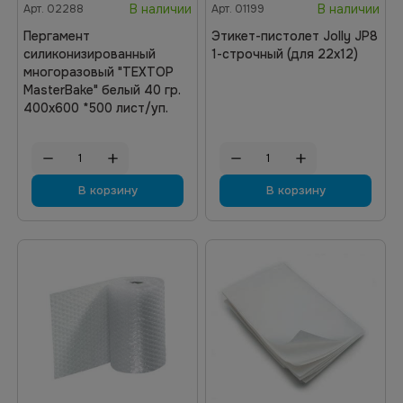
В наличии
В наличии
Арт.
02288
Арт.
01199
Пергамент
Этикет-пистолет Jolly JP8
силиконизированный
1-строчный (для 22х12)
многоразовый "ТЕХТОР
MasterBake" белый 40 гр.
400х600 *500 лист/уп.
В корзину
В корзину