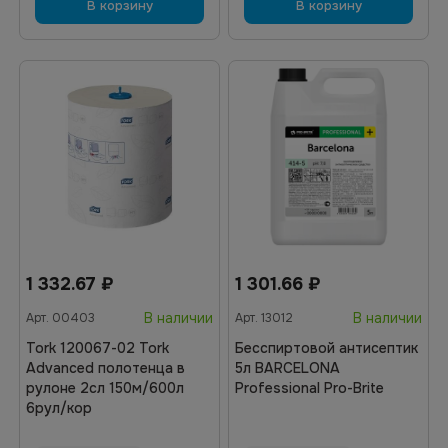
В корзину
В корзину
1 332.67
₽
1 301.66
₽
В наличии
В наличии
Арт.
00403
Арт.
13012
Tork 120067-02 Tork
Бесспиртовой антисептик
Advanced полотенца в
5л BARCELONA
рулоне 2сл 150м/600л
Professional Pro-Brite
6рул/кор