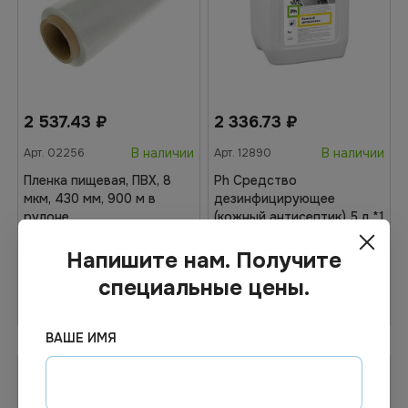
2 537.43
₽
2 336.73
₽
В наличии
В наличии
Арт.
02256
Арт.
12890
Пленка пищевая, ПВХ, 8
Ph Средство
мкм, 430 мм, 900 м в
дезинфицирующее
рулоне
(кожный антисептик) 5 л *1
Напишите нам. Получите
специальные цены.
В корзину
В корзину
ВАШЕ ИМЯ