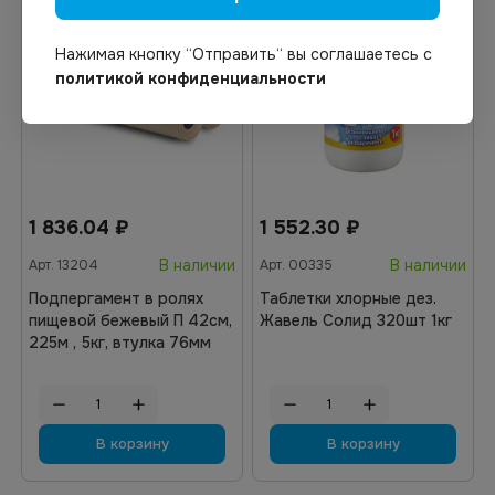
Нажимая кнопку “Отправить“ вы соглашаетесь с
политикой конфиденциальности
1 836.04
₽
1 552.30
₽
В наличии
В наличии
Арт.
13204
Арт.
00335
Подпергамент в ролях
Таблетки хлорные дез.
пищевой бежевый П 42см,
Жавель Солид 320шт 1кг
225м , 5кг, втулка 76мм
В корзину
В корзину