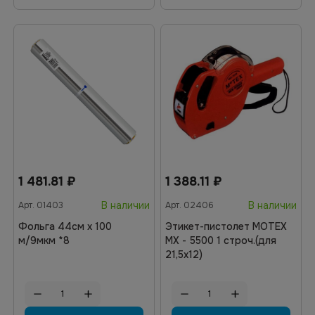
1 481.81
₽
1 388.11
₽
В наличии
В наличии
Арт.
01403
Арт.
02406
Фольга 44см х 100
Этикет-пистолет MOTEX
м/9мкм *8
МХ - 5500 1 строч.(для
21,5х12)