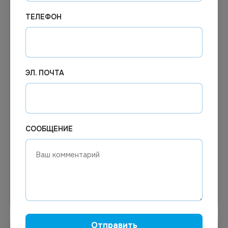
ТЕЛЕФОН
ЭЛ. ПОЧТА
2 219.94
₽
1 861.75
₽
В наличии
В наличии
Арт.
00934
Арт.
00385
Полотно вафельное
Бумага оберточная
отбеленное 40см х50м
резанная, 84х70см 80г/
СООБЩЕНИЕ
105гр.м2(мохристый край)
кв.м, 10кг
марля
В корзину
В корзину
Отправить