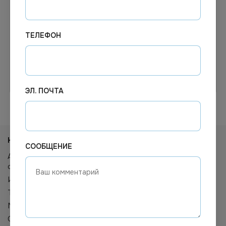
Под заказ
Под заказ
Арт.
01857
Арт.
00690
Гофрокороб 600*300*300
Гофрокороб 600*350*300
Т-23 бурый 20шт/уп
ТЕЛЕФОН
Узнать цену
Узнать цену
ЭЛ. ПОЧТА
КАТАЛОГ
СООБЩЕНИЕ
Антисептики, дезинфицирующие
средства
Индивидуальные средства защиты
Техника и аксессуары
Мешки для мусора
Средства для мытья посуды