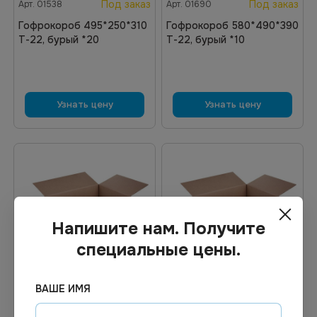
Под заказ
Под заказ
Арт.
01538
Арт.
01690
Гофрокороб 495*250*310
Гофрокороб 580*490*390
Т-22, бурый *20
Т-22, бурый *10
Узнать цену
Узнать цену
Напишите нам. Получите
специальные цены.
ВАШЕ ИМЯ
Цена по запросу
Цена по запросу