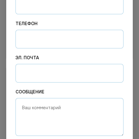
Блокнот для флипчарта
Блокнот А4, 80 листов, на
Workmate 67,5х98 см, 20
гребне, твёрдая обложка
листов, 80 г/м2, белый
ТЕЛЕФОН
Узнать цену
Узнать цену
ЭЛ. ПОЧТА
СООБЩЕНИЕ
Цена по запросу