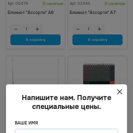
В наличии
В наличии
Арт.
00476
Арт.
02445
Блокнот "Ассорти" А6
Блокнот "Ассорти" А7
В корзину
В корзину
Напишите нам. Получите
специальные цены.
Цена по запросу
Цена по запросу
ВАШЕ ИМЯ
Под заказ
Под заказ
Арт.
13345
Арт.
00814