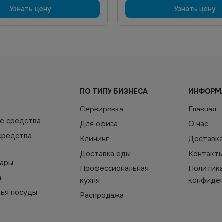
Узнать цену
Узнать цену
ПО ТИПУ БИЗНЕСА
ИНФОРМ
Сервировка
Главная
е средства
Для офиса
О нас
средства
Клининг
Доставк
Доставка еды
Контакт
уары
Профессиональная
Политик
а
кухня
конфиде
тья посуды
Распродажа