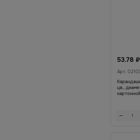
53.78
₽
Арт.
0210
Карандаши
цв., диаме
картонной