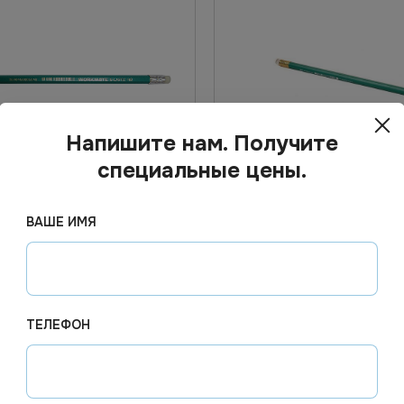
Напишите нам. Получите
специальные цены.
4.10
₽
ВАШЕ ИМЯ
5
В наличии
Арт.
00082
 чернографитный Workmate
Карандаш ч/чр с ластиком
пластик, HB, зеленый, с
 заточен *12/2880
ТЕЛЕФОН
В корзину
В корзи