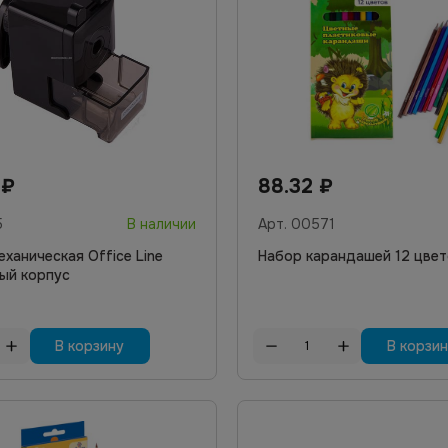
6
₽
88.32
₽
5
В наличии
Арт.
00571
еханическая Office Line
Набор карандашей 12 цве
ый корпус
В корзину
В корзи