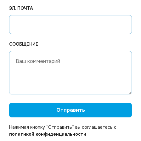
ЭЛ. ПОЧТА
СООБЩЕНИЕ
апросу
Цена по запросу
6
Под заказ
Арт.
01542
андашей 6цв
Карандаш ч/чр с ластиком
Отправить
Нажимая кнопку “Отправить“ вы соглашаетесь с
Узнать цену
Узнать цену
политикой конфиденциальности