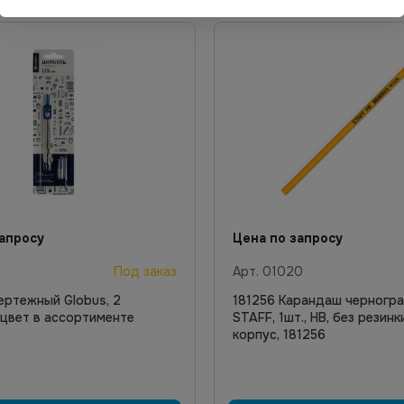
апросу
Цена по запросу
Под заказ
Арт.
01020
ертежный Globus, 2
181256 Карандаш черногр
цвет в ассортименте
STAFF, 1шт., НВ, без резин
корпус, 181256