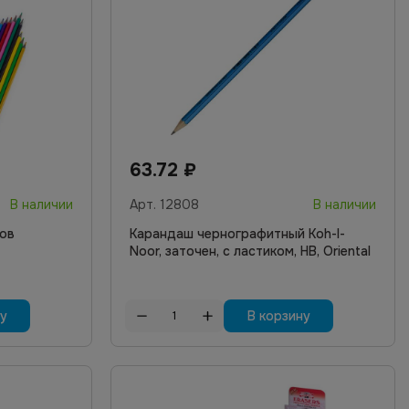
63.72
₽
В наличии
Арт.
12808
В наличии
тов
Карандаш чернографитный Koh-I-
Noor, заточен, с ластиком, HB, Oriental
ну
В корзину