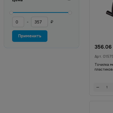
-
₽
Мин. цена
Макс. цена
Применить
356.0
Арт.
0157
Точилка м
пластиков