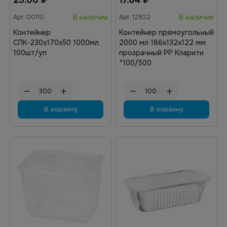
25.00
₽
17.64
₽
В наличии
В наличии
Арт.
00110
Арт.
12922
Контейнер
Контейнер прямоугольный
СПК-230х170х50 1000мл
2000 мл 186х132х122 мм
100шт/уп
прозрачный РР Кларити
*100/500
В корзину
В корзину