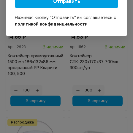
Отправить
Нажимая кнопку “Отправить“ вы соглашаетесь с
политикой конфиденциальности
14.65
₽
14.53
₽
В наличии
В наличии
Арт.
12923
Арт.
11162
Контейнер прямоугольный
Контейнер
1500 мл 186х132х86 мм
СПК-230х170х37 700мл
прозрачный РР Кларити
300шт/уп
100, 500
В корзину
В корзину
Распродажа