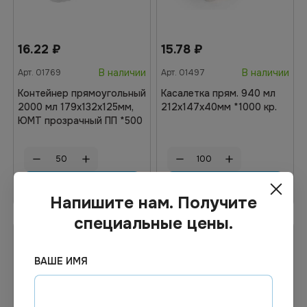
16.22
₽
15.78
₽
В наличии
В наличии
Арт.
01769
Арт.
01497
Контейнер прямоугольный
Касалетка прям. 940 мл
2000 мл 179х132х125мм,
212х147х40мм *1000 кр.
ЮМТ прозрачный ПП *500
В корзину
В корзину
Напишите нам. Получите
специальные цены.
ВАШЕ ИМЯ