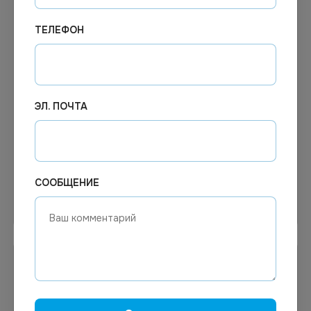
ТЕЛЕФОН
15.48
₽
14.76
₽
В наличии
В наличии
Арт.
01552
Арт.
00143
ЭЛ. ПОЧТА
Банка под пресервы с
Крышка СПК230х170
крышкой 500мл 112мм
100шт/уп
198шт/уп
СООБЩЕНИЕ
В корзину
В корзину