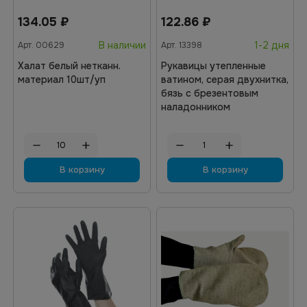
134.05
₽
122.86
₽
В наличии
1-2 дня
Арт.
00629
Арт.
13398
Халат белый нетканн.
Рукавицы утепленные
материал 10шт/уп
ватином, серая двухнитка,
бязь с брезентовым
наладонником
В корзину
В корзину