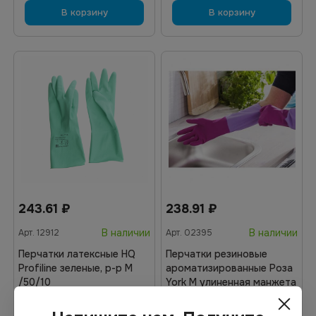
В корзину
В корзину
243.61
₽
238.91
₽
В наличии
В наличии
Арт.
12912
Арт.
02395
Перчатки латексные HQ
Перчатки резиновые
Profiline зеленые, р-р M
ароматизированные Роза
/50/10
York M улиненная манжета
*48