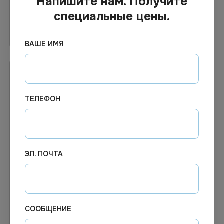
Напишите нам. Получите
специальные цены.
В корзину
В корзину
ВАШЕ ИМЯ
ТЕЛЕФОН
ЭЛ. ПОЧТА
222.46
₽
217.07
₽
В наличии
В наличии
Арт.
12844
Арт.
02393
Перчатки резиновые
Перчатки резиновые
СООБЩЕНИЕ
Vileda Контракт, размер S,
ароматизированные Роза
желтые
York L улиненная манжета