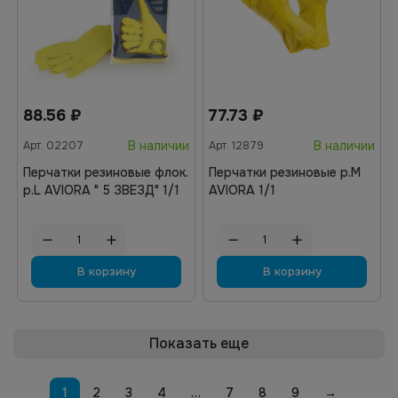
88.56
₽
77.73
₽
В наличии
В наличии
Арт.
02207
Арт.
12879
Перчатки резиновые флок.
Перчатки резиновые р.M
р.L AVIORA " 5 ЗВЕЗД" 1/1
AVIORA 1/1
В корзину
В корзину
Показать еще
1
2
3
4
…
7
8
9
→