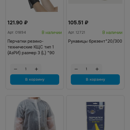
121.90
₽
105.51
₽
В наличии
В наличии
Арт.
01894
Арт.
12721
Перчатки резино-
Рукавицы брезент*20/300
технические КЩС тип 1
(АзРИ) размер 3 (L) *90
В корзину
В корзину