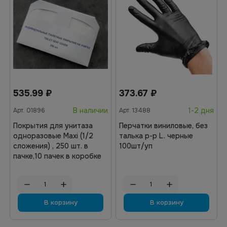
535.99
₽
373.67
₽
В наличии
1-2 дня
Арт.
01896
Арт.
13488
Покрытия для унитаза
Перчатки виниловые, без
одноразовые Maxi (1/2
талька р-р L. черные
сложения) , 250 шт. в
100шт/уп
пачке,10 пачек в коробке
В корзину
В корзину