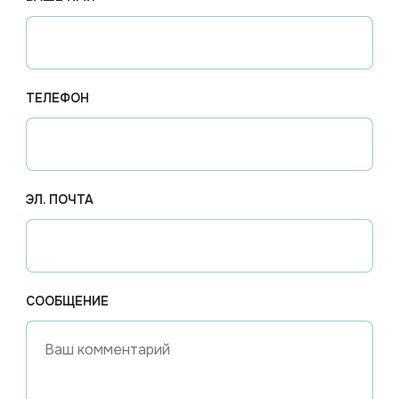
кое применение в различных сферах вашего бизнеса:
изоров в гостиничных номерах, беспроводных микрофо
ТЕЛЕФОН
роводных датчиков, таймеров и другого оборудования,
иборов, фонарей для осмотра поверхностей, беспрово
ЭЛ. ПОЧТА
шей, клавиатур, калькуляторов и других устройств, 
СООБЩЕНИЕ