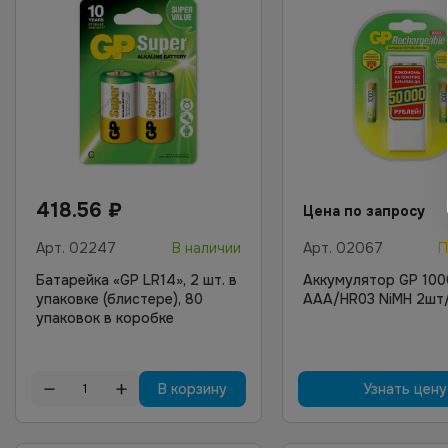
418.56
₽
Цена по запросу
Арт.
02247
В наличии
Арт.
02067
П
Батарейка «GP LR14», 2 шт. в
Аккумулятор GP 100
упаковке (блистере), 80
AAA/HR03 NiMH 2шт
упаковок в коробке
В корзину
Узнать цену