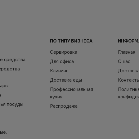
ПО ТИПУ БИЗНЕСА
ИНФОРМ
Сервировка
Главная
е средства
Для офиса
О нас
средства
Клининг
Доставк
Доставка еды
Контакт
уары
Профессиональная
Политик
а
кухня
конфиде
тья посуды
Распродажа
ые,