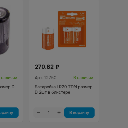
270.82
₽
 наличии
Арт.
12750
В наличии
азмер D
Батарейка LR20 TDM размер
D 2шт в блистере
орзину
В корзину