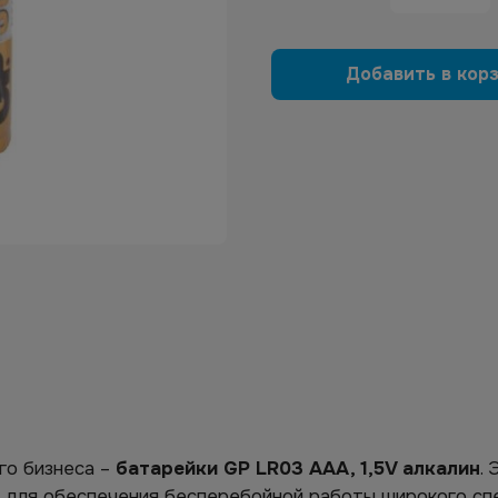
Добавить в кор
го бизнеса –
батарейки GP LR03 AAA, 1,5V алкалин
.
м для обеспечения бесперебойной работы широкого сп