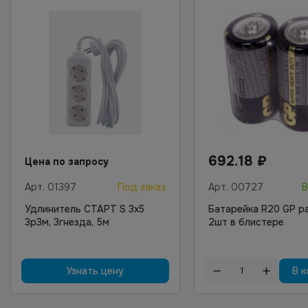
692.18
₽
Цена по запросу
Арт.
01397
Под заказ
Арт.
00727
В
Удлинитель СТАРТ S 3x5
Батарейка R20 GP р
3р3м, 3гнезда, 5м
2шт в блистере
Узнать цену
В к