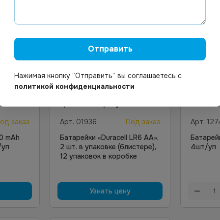
Отправить
Нажимая кнопку “Отправить“ вы соглашаетесь с
политикой конфиденциальности
162.3
Цена по запросу
од заказ
Арт.
01936
Под заказ
Арт.
127
0 mAh
Батарейки «Duracell LR6 АА»,
Батарей
/уп
2 шт. в упаковке (блистере),
4шт/уп
12 упаковок в коробке
Узнать цену