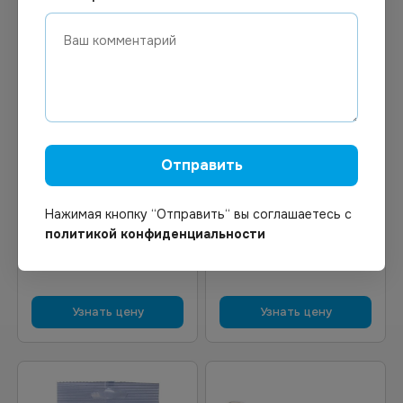
Цена по запросу
Цена по запросу
Отправить
Под заказ
Под заказ
Арт.
02231
Арт.
01554
Накалыватель для чеков
Набор магнитов для
H15 P.L.ProffCuisine
магнитных досок круглые
Нажимая кнопку “Отправить“ вы соглашаетесь с
20 мм 6 штук в упаковке
политикой конфиденциальности
Узнать цену
Узнать цену