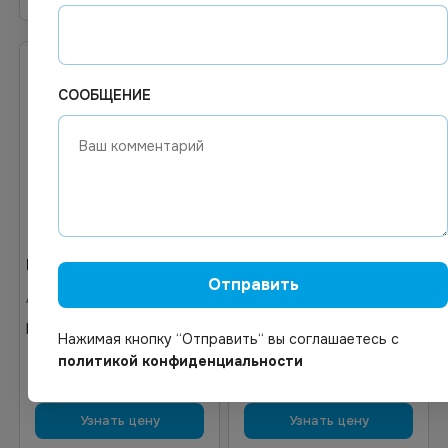
СООБЩЕНИЕ
Цена по запросу
Цена по запросу
Отправить
Под заказ
Под заказ
Арт.
02074
Арт.
02076
Картридж FX-10
Картридж NS-Q2612XL
Нажимая кнопку “Отправить“ вы соглашаетесь с
политикой конфиденциальности
Узнать цену
Узнать цену