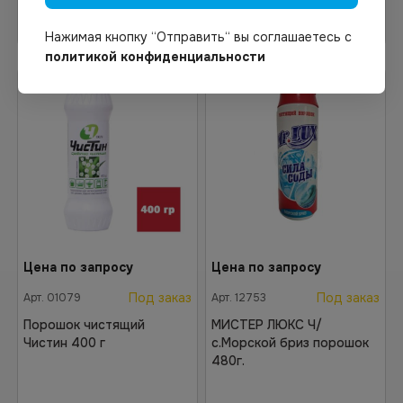
Узнать цену
Узнать цену
Нажимая кнопку “Отправить“ вы соглашаетесь с
политикой конфиденциальности
Цена по запросу
Цена по запросу
Под заказ
Под заказ
Арт.
01079
Арт.
12753
Порошок чистящий
МИСТЕР ЛЮКС Ч/
Чистин 400 г
с.Морской бриз порошок
480г.