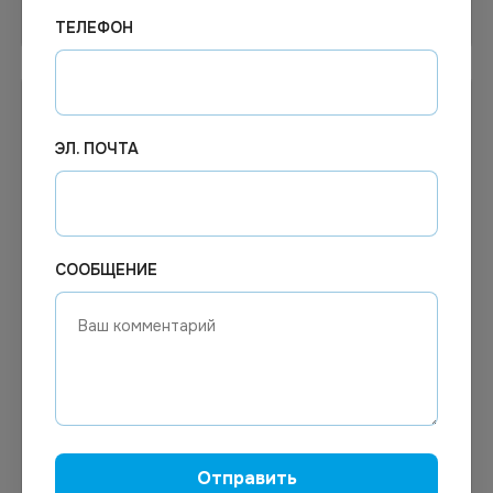
В корзину
В корзину
ТЕЛЕФОН
ЭЛ. ПОЧТА
СООБЩЕНИЕ
Цена по запросу
Цена по запросу
Под заказ
Под заказ
Арт.
13440
Арт.
12754
Чистящий порошок
САРМА Ч/с.Сода эффект
PROFIT SUPRA 400г
порошок 400г.
Отправить