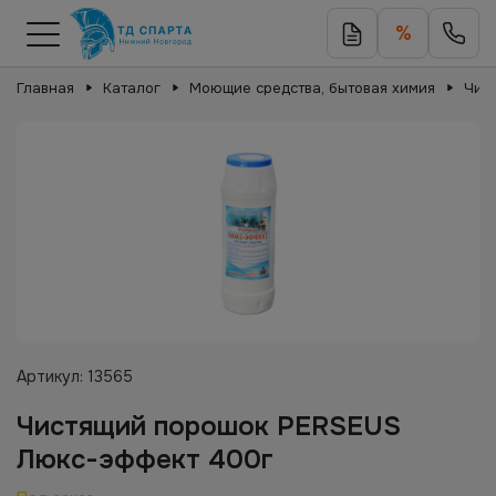
%
Главная
Каталог
Моющие средства, бытовая химия
Чис
Артикул:
13565
Чистящий порошок PERSEUS
Люкс-эффект 400г