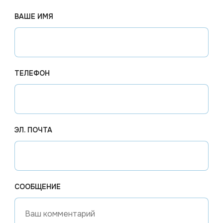
ВАШЕ ИМЯ
ерж. сталь
идеально подходит для:
оловых.
ТЕЛЕФОН
ородок, противней.
борудования.
ЭЛ. ПОЧТА
очистки металлических поверхностей.
СООБЩЕНИЕ