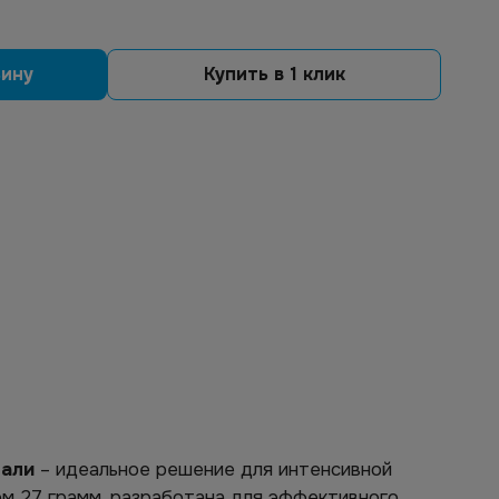
зину
Купить в 1 клик
тали
– идеальное решение для интенсивной
ом 27 грамм, разработана для эффективного