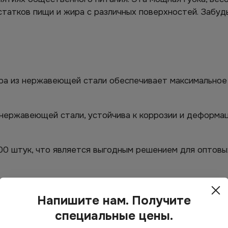
статков пищи и жира с различных поверхностей. Забуд
а из нержавеющей стали обеспечивает максимальное 
нержавеющей стали, устойчива к коррозии и деформац
00 штук, что является выгодным решением для оптовы
ет запахи и легко промывается, предотвращая размн
Напишите нам. Получите
тра поверхностей, не оставляя царапин при правильно
специальные цены.