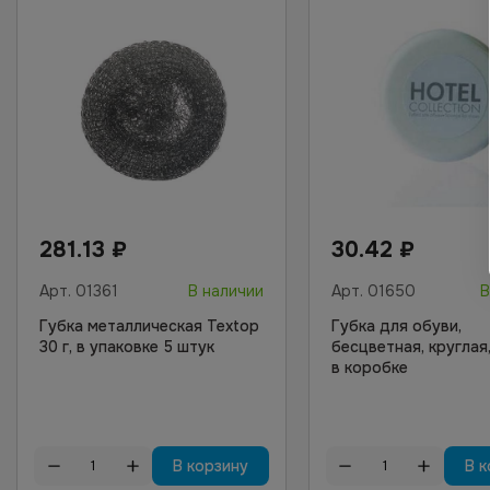
281.13
₽
30.42
₽
Арт.
01361
В наличии
Арт.
01650
В
Губка металлическая Textop
Губка для обуви,
30 г, в упаковке 5 штук
бесцветная, круглая,
в коробке
В корзину
В к