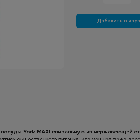
Добавить в кор
 посуды York MAXI спиральную из нержавеющей с
иятиях общественного питания. Эта мощная губка, вес