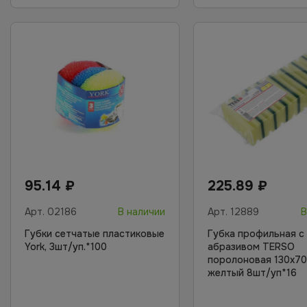
95.14
₽
225.89
₽
Арт.
02186
В наличии
Арт.
12889
В
Губки сетчатые пластиковые
Губка профильная с
York, 3шт/уп.*100
абразивом TERSO
поролоновая 130х7
желтый 8шт/уп*16