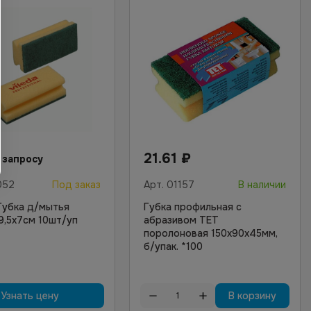
21.61
₽
 запросу
052
Под заказ
Арт.
01157
В наличии
Губка д/мытья
Губка профильная с
9,5х7см 10шт/уп
абразивом ТЕТ
поролоновая 150х90х45мм,
б/упак. *100
Узнать цену
В корзину