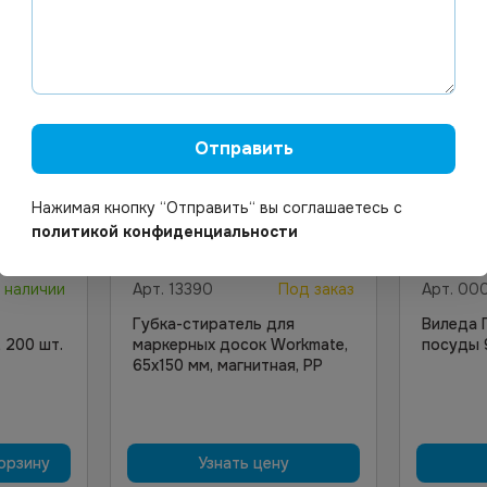
Отправить
Нажимая кнопку “Отправить“ вы соглашаетесь с
политикой конфиденциальности
Цена по запросу
Цена по
 наличии
Арт.
13390
Под заказ
Арт.
00
Губка-стиратель для
Виледа 
 200 шт.
маркерных досок Workmate,
посуды 
65х150 мм, магнитная, РР
орзину
Узнать цену