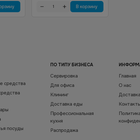
орзину
В корзину
ПО ТИПУ БИЗНЕСА
ИНФОРМ
Сервировка
Главная
е средства
Для офиса
О нас
средства
Клининг
Доставк
Доставка еды
Контакт
уары
Профессиональная
Политик
а
кухня
конфиде
тья посуды
Распродажа