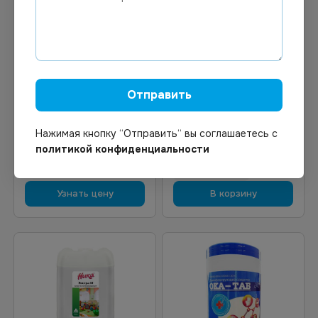
456.81
₽
Цена по запросу
Под заказ
В наличии
Арт.
00303
Арт.
01285
Спрей-антисептик Carelax
Trioclean Pro 0090
50ml
Средство для
Отправить
дезинфекции рук и
поверхностей
(изопропанол 70%) 1л *6
Нажимая кнопку “Отправить“ вы соглашаетесь с
политикой конфиденциальности
Узнать цену
В корзину