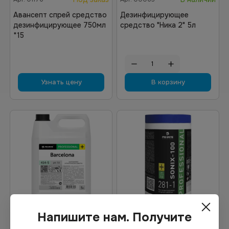
Авансепт спрей средство
Дезинфицирующее
дезинфицирующее 750мл
средство "Ника 2" 5л
*15
Узнать цену
В корзину
Напишите нам. Получите
1 301.66
₽
Цена по запросу