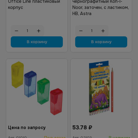
Office Line пластиковый
чернографитный Koh-I-
корпус
Noor, заточен, с ластиком,
HB, Astra
В корзину
В корзину
53.78
₽
Цена по запросу