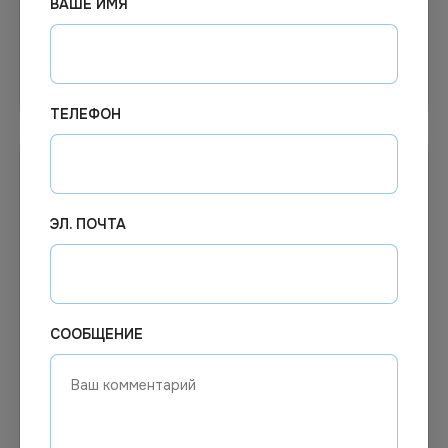
ВАШЕ ИМЯ
В корзину
Узнать цену
ТЕЛЕФОН
ЭЛ. ПОЧТА
СООБЩЕНИЕ
4.10
₽
Цена по запросу
Под заказ
В наличии
Арт.
00626
Арт.
00082
Набор карандашей 6цв
Карандаш ч/чр с
ластиком НВ