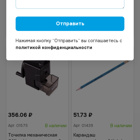
Отправить
Узнать цену
В корзину
Нажимая кнопку “Отправить“ вы соглашаетесь с
политикой конфиденциальности
356.06
₽
51.73
₽
В наличии
В наличии
Арт.
01575
Арт.
01439
Точилка механическая
Карандаш