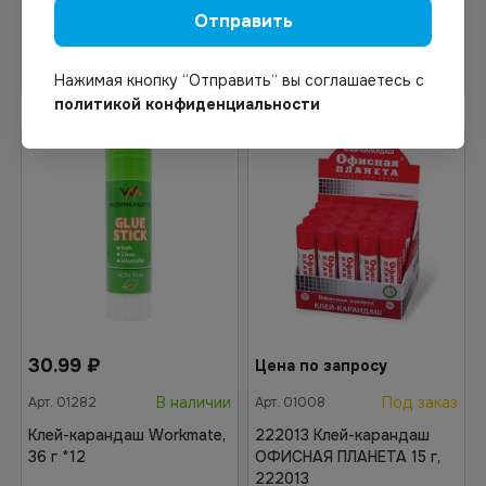
Отправить
Узнать цену
В корзину
Нажимая кнопку “Отправить“ вы соглашаетесь с
политикой конфиденциальности
30.99
₽
Цена по запросу
В наличии
Под заказ
Арт.
01282
Арт.
01008
Клей-карандаш Workmate,
222013 Клей-карандаш
36 г *12
ОФИСНАЯ ПЛАНЕТА 15 г,
222013