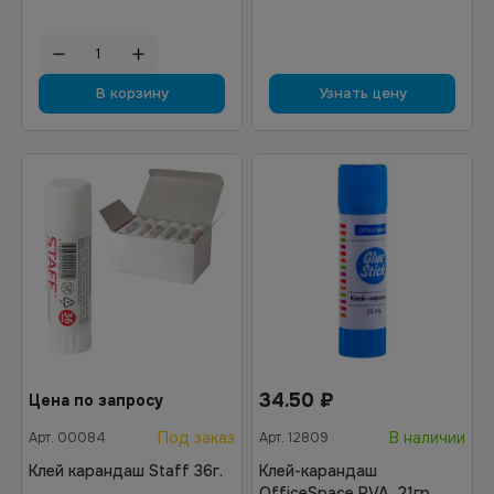
В корзину
Узнать цену
34.50
₽
Цена по запросу
Под заказ
В наличии
Арт.
00084
Арт.
12809
Клей карандаш Staff 36г.
Клей-карандаш
OfficeSpace PVA, 21гр