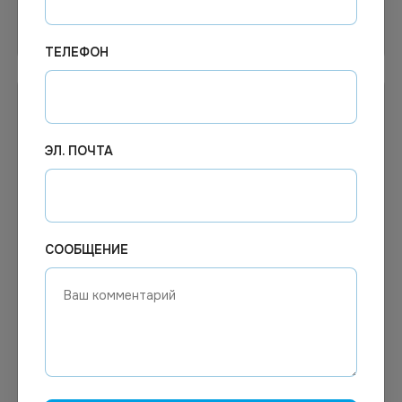
Узнать цену
Узнать цену
ТЕЛЕФОН
ЭЛ. ПОЧТА
СООБЩЕНИЕ
34.62
₽
Цена по запросу
Под заказ
В наличии
Арт.
01846
Арт.
01075
Клей "Супер Момент"
Клей ПВА, 85 г, с
универсальный секундный
дозатором, в упаковке
3г.
100 штук