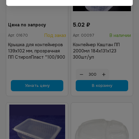
5.02
₽
Цена по запросу
Под заказ
В наличии
Арт.
01670
Арт.
00097
Крышка для контейнеров
Контейнер Каштан ПП
139х102 мм, прозрачная
2000мл 184х131х123
ПП СтиролПласт *100/900
300шт/уп
Узнать цену
В корзину