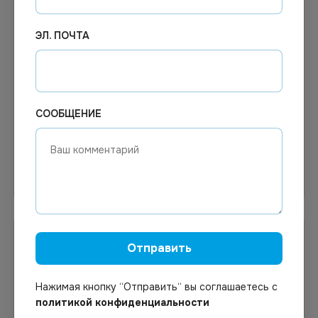
ЭЛ. ПОЧТА
Цена по запросу
Цена по запросу
Под заказ
Под заказ
Арт.
00478
Арт.
00107
Крышка ПП СпК 139х102
Контейнер ПП Алькор
100шт/уп
1000мл 179х132х64 50шт/
уп
СООБЩЕНИЕ
Узнать цену
Узнать цену
Отправить
Нажимая кнопку “Отправить“ вы соглашаетесь с
политикой конфиденциальности