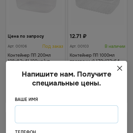
12.71
₽
Цена по запросу
Под заказ
В наличии
Арт.
00106
Арт.
00103
Контейнер ПП 200мл
Контейнер ПП 1000мл
108х82х41 100шт/уп
прозрачный 179х132х64
СП 50тш/уп
Напишите нам. Получите
специальные цены.
Узнать цену
В корзину
ВАШЕ ИМЯ
ТЕЛЕФОН