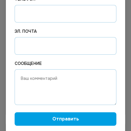
ЭЛ. ПОЧТА
Цена по запросу
Цена по запросу
Под заказ
Под заказ
Арт.
12910
Арт.
01710
Контейнер
Контейнер прямоугольный
СООБЩЕНИЕ
СПК-230х170х50 2-
500 мл, 139*102*56 мм, с
секционный 1000мл
ребрами ПП (крышка 17-
100шт/уп
0922, 17-8516) *50/500
Узнать цену
Узнать цену
Отправить