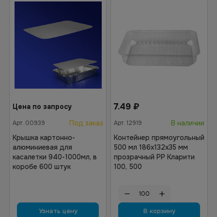
7.49
₽
Цена по запросу
Под заказ
В наличии
Арт.
00939
Арт.
12919
Крышка картонно-
Контейнер прямоугольный
алюминиевая для
500 мл 186х132х35 мм
касалетки 940-1000мл, в
прозрачный РР Кларити
коробе 600 штук
100, 500
Узнать цену
В корзину