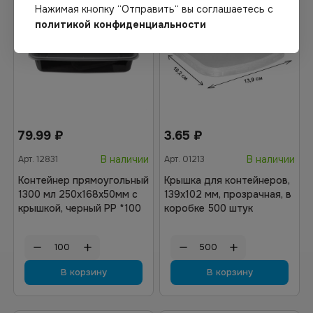
Нажимая кнопку “Отправить“ вы соглашаетесь с
политикой конфиденциальности
79.99
₽
3.65
₽
В наличии
В наличии
Арт.
12831
Арт.
01213
Контейнер прямоугольный
Крышка для контейнеров,
1300 мл 250х168х50мм с
139х102 мм, прозрачная, в
крышкой, черный РР *100
коробке 500 штук
В корзину
В корзину