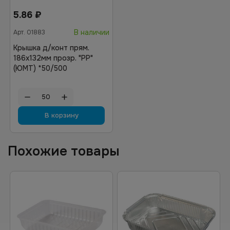
5.86
₽
В наличии
Арт.
01883
Крышка д/конт прям.
186х132мм прозр. "РР"
(ЮМТ) *50/500
В корзину
Похожие товары