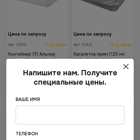
Цена по запросу
Цена по запросу
Под заказ
Под заказ
Арт.
01615
Арт.
01412
Контейнер ПП Алькор
Касалетка прям.1125 мл
500мл 179х132 50шт/уп
225х175х35*1000 шт.кр
Напишите нам. Получите
специальные цены.
Узнать цену
Узнать цену
ВАШЕ ИМЯ
ТЕЛЕФОН