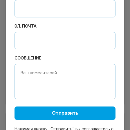
ЭЛ. ПОЧТА
4.01
₽
Цена по запросу
В наличии
Под заказ
Арт.
00092
Арт.
01389
Контейнер 108х82х49
Крышка для контейнеров,
250мл 100шт/уп
размер 139х102 мм,
СООБЩЕНИЕ
прозрачная, в коробке
500 штук
В корзину
Узнать цену
Отправить
Нажимая кнопку “Отправить“ вы соглашаетесь с