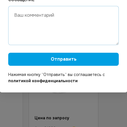
.
Контейнер прямоугольный
Крышка 
Р"(Ю)
1000 мл 179х132х64мм, ЮМТ
126х126
прозрачный ПП *500
500 шт. 
орзину
В корзину
Отправить
Нажимая кнопку “Отправить“ вы соглашаетесь с
политикой конфиденциальности
Цена по запросу