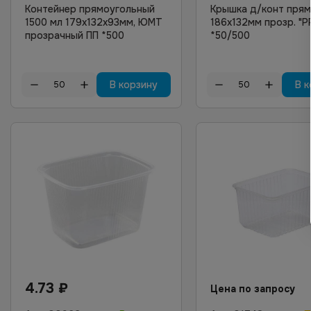
Контейнер прямоугольный
Крышка д/конт прям
1500 мл 179х132х93мм, ЮМТ
186х132мм прозр. "Р
прозрачный ПП *500
*50/500
В корзину
В к
4.73
₽
Цена по запросу