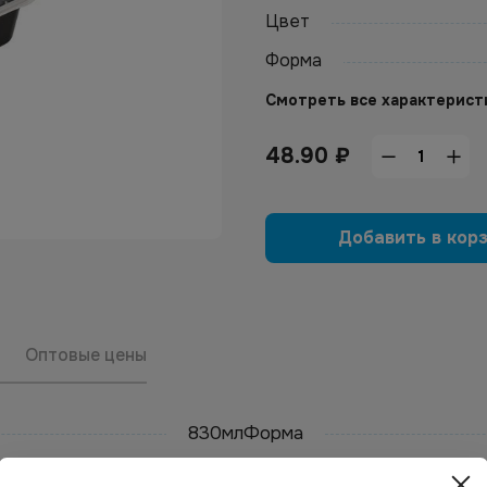
Цвет
Форма
Смотреть все характерист
48.90
₽
Добавить в кор
Оптовые цены
830мл
Форма
Черный