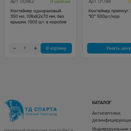
Арт.
00962
В наличии
Арт.
01748
П
Контейнер одноразовый,
Контейнер прямоуг.
350 мл, 108х82х70 мм, без
"Ю" 500шт/кор
крышки, 1000 шт. в коробке
В корзину
Узнать цену
КАТАЛОГ
Антисептики,
дезинфицирующи
Индивидуальные 
Надежный помощник для HoReCa,