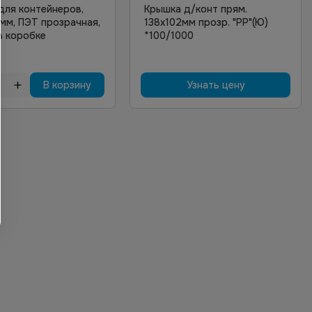
для контейнеров,
Крышка д/конт прям.
 мм, ПЭТ прозрачная,
138х102мм прозр. "РР"(Ю)
в коробке
*100/1000
В корзину
Узнать цену