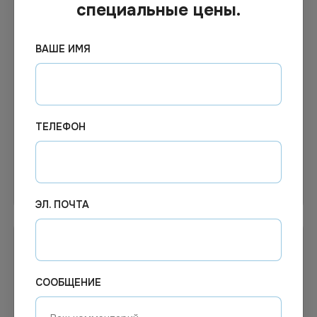
специальные цены.
19.73
₽
27.52
₽
ВАШЕ ИМЯ
В наличии
В наличии
Арт.
12997
Арт.
01324
Контейнер с неразъемной
Контейнер РК-30 2200мл.
крышкой 750 мл
350шт/уп
170х165х54 мм Комус
РКСП-750/11 (ПЭТ)*320
ТЕЛЕФОН
В корзину
В корзину
ЭЛ. ПОЧТА
СООБЩЕНИЕ