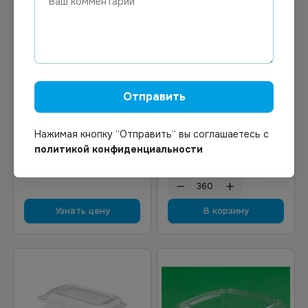
12.16
₽
Цена по запросу
Под заказ
В наличии
Арт.
12825
Арт.
02175
Отправить
Контейнер с неразъемной
Контейнер с неразъемной
крышкой 750 мл ЮП-
крышкой 500 мл
РКСП-750 ПЭТ овальный
Нажимая кнопку “Отправить“ вы соглашаетесь с
159х130х55 мм ПР-РКС-500
(Ю)*300
ПЭТ *360
политикой конфиденциальности
Узнать цену
В корзину