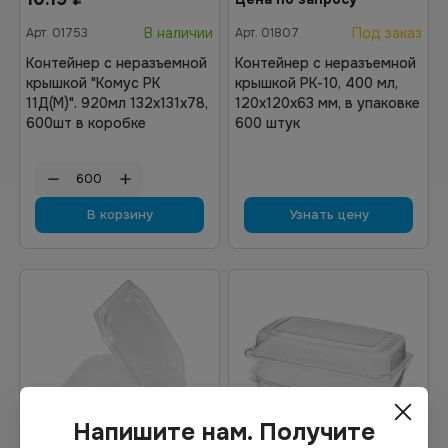
В наличии
Под заказ
Арт.
01753
Арт.
01807
Контейнер с неразъемной
Контейнер с неразъемной
крышкой "Комус РК
крышкой РК-10, 400 мл,
11Д(М)". 920мл 132х131х78,
120х120х63 мм, в упаковке
600шт в коробке
600 штук
В корзину
Узнать цену
Напишите нам. Получите