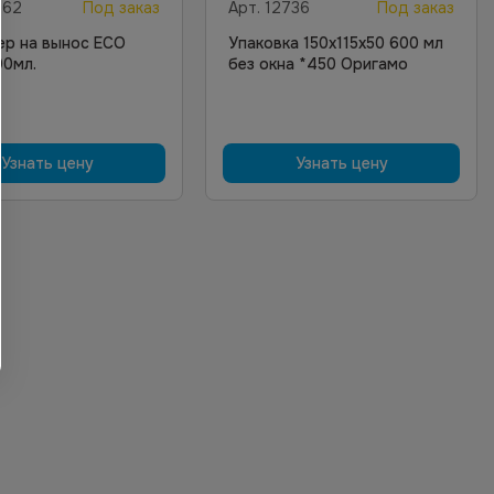
662
Под заказ
Арт.
12736
Под заказ
ер на вынос ECO
Упаковка 150х115х50 600 мл
00мл.
без окна *450 Оригамо
Узнать цену
Узнать цену