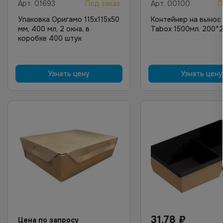
Арт.
01693
Под заказ
Арт.
00100
П
Упаковка Оригамо 115х115х50
Контейнер на вынос
мм, 400 мл, 2 окна, в
Tabox 1500мл. 200*
коробке 400 штук
Узнать цену
Узнать цену
31.78
₽
Цена по запросу