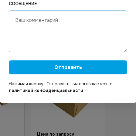
од заказ
Арт.
00652
Под заказ
Арт.
00
СООБЩЕНИЕ
 ECO
Упаковка 190х150х50 1000мл
Контейн
200*40
с окном 200
Tabox 3
Узнать цену
Отправить
Нажимая кнопку “Отправить“ вы соглашаетесь с
политикой конфиденциальности
Цена по запросу