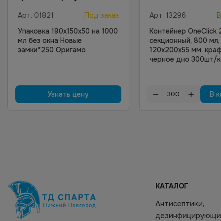
Арт.
01821
Под заказ
Арт.
13296
В
Упаковка 190х150х50 на 1000
Контейнер OneClick 
мл без окна Новые
секционный, 800 мл,
замки*250 Оригамо
120х200х55 мм, кра
черное дно 300шт/
Узнать цену
В к
КАТАЛОГ
Антисептики,
дезинфицирующи