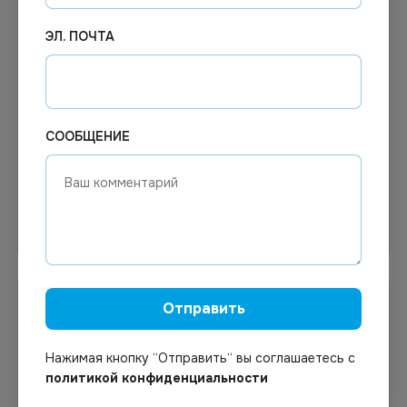
ЭЛ. ПОЧТА
17.39
₽
Цена по запросу
Под заказ
В наличии
Арт.
01429
Арт.
01426
Контейнер Каштан ПП
Касалетка прям. 900 мл
1500мл 184х131х98 300шт/
217х112х54мм *1000 кр.
СООБЩЕНИЕ
уп
Узнать цену
В корзину
Отправить
Нажимая кнопку “Отправить“ вы соглашаетесь с
политикой конфиденциальности