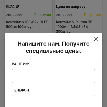
5.74
₽
Цена по запросу
В наличии
Под заказ
Арт.
00091
Арт.
00096
Контейнер 108х82х101 ПП
Контейнер Каштан ПП
500мл 100шт/уп
1000мл 184х131х64
300шт/уп
Напишите нам. Получите
специальные цены.
В корзину
Узнать цену
ВАШЕ ИМЯ
ТЕЛЕФОН