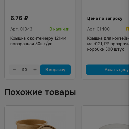
6.76
₽
Цена по запросу
Арт.
01843
В наличии
Арт.
01408
П
Крышка к контейнеру 121мм
Крышка для контейн
прозрачная 50шт/уп
мл d121, PP прозрачн
коробке 500 штук
В корзину
Узнать цену
Похожие товары