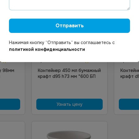
Отправить
Нажимая кнопку “Отправить“ вы соглашаетесь с
Цена по запросу
Цена по
политикой конфиденциальности
од заказ
Арт.
01422
Под заказ
Арт.
01
у 98мм
Контейнер 450 мл бумажный
Контейн
п
крафт d95 h73 мм *600 БП
крафт d
Узнать цену