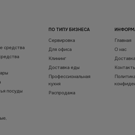
ПО ТИПУ БИЗНЕСА
ИНФОРМ
Сервировка
Главная
е средства
Для офиса
О нас
средства
Клининг
Доставк
Доставка еды
Контакт
уары
Профессиональная
Политик
а
кухня
конфиде
тья посуды
Распродажа
ые,