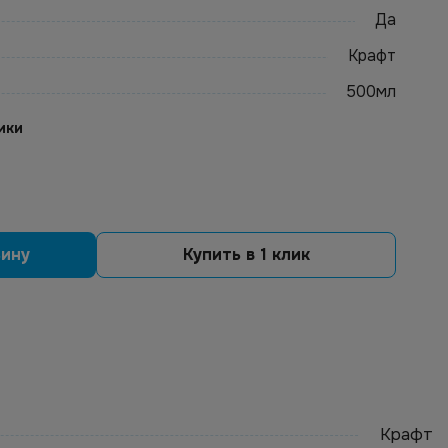
Да
Крафт
500мл
ики
зину
Купить в 1 клик
Крафт