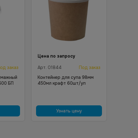
Цена по запросу
од заказ
Арт.
01844
Под заказ
умажный
Контейнер для супа 98мм
500 БП
450мл крафт 60шт/уп
Узнать цену