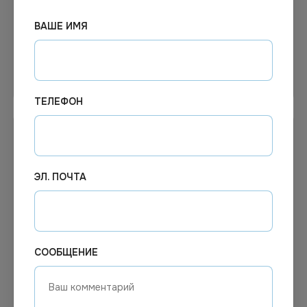
WORKMATE, треуугольн.
162х245+30мм 60мкм
декстрин
*1000шт
ВАШЕ ИМЯ
Узнать цену
Узнать цену
ТЕЛЕФОН
ЭЛ. ПОЧТА
СООБЩЕНИЕ
9.91
₽
Цена по запросу
В наличии
Под заказ
Арт.
02440
Арт.
01016