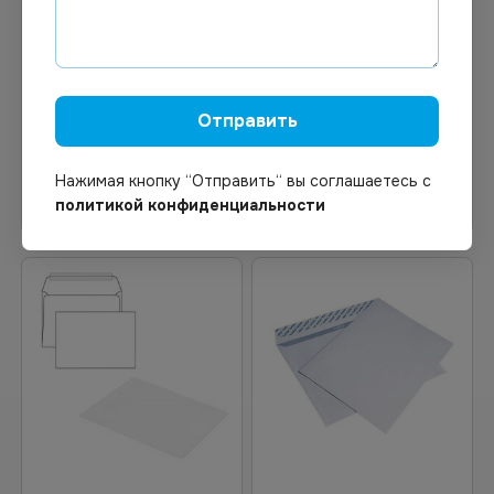
Конверт, С4, 229х324 мм,
128294 Конверты E65
с отрывной полосой, 500
(110х200мм), отрывная
шт. в упаковке
полоса, белые, КОМПЛЕКТ
1000шт, внутренняя
запечатка, Е65.
Отправить
Нажимая кнопку “Отправить“ вы соглашаетесь с
В корзину
Узнать цену
политикой конфиденциальности