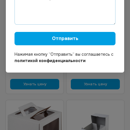
Цена по запросу
Цена по запросу
Под заказ
Под заказ
Арт.
02278
Арт.
12873
Отправить
Упаковка для 12
Коробка для торта с
маффинов крафт 100шт/
окном Cake Window White
Нажимая кнопку “Отправить“ вы соглашаетесь с
уп
18*18*10 135шт/уп
политикой конфиденциальности
Узнать цену
Узнать цену