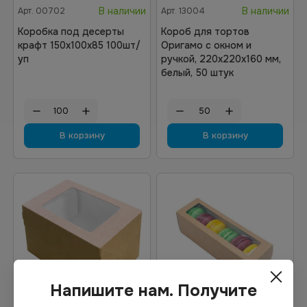
В наличии
В наличии
Арт.
00702
Арт.
13004
Коробка под десерты
Короб для тортов
крафт 150х100х85 100шт/
Оригамо с окном и
уп
ручкой, 220х220х160 мм,
белый, 50 штук
В корзину
В корзину
Напишите нам. Получите