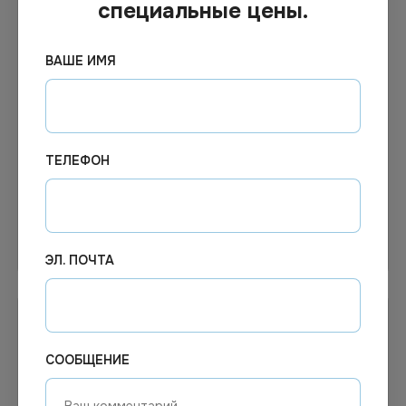
специальные цены.
ВАШЕ ИМЯ
10.00
₽
8.28
₽
В наличии
В наличии
Арт.
02370
Арт.
01097
Контейнер ПП 1000мл
Контейнер прямоугольный
черный 179*132 ДП
1000мл 186х132х64мм
ТЕЛЕФОН
50/500
прозр. "РР"(Ю) *100/500
В корзину
В корзину
ЭЛ. ПОЧТА
СООБЩЕНИЕ