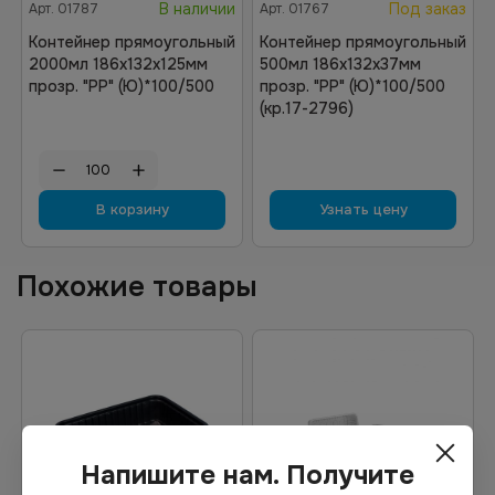
В наличии
Под заказ
Арт.
01787
Арт.
01767
Контейнер прямоугольный
Контейнер прямоугольный
2000мл 186х132х125мм
500мл 186х132х37мм
прозр. "РР" (Ю)*100/500
прозр. "РР" (Ю)*100/500
(кр.17-2796)
В корзину
Узнать цену
Похожие товары
Напишите нам. Получите