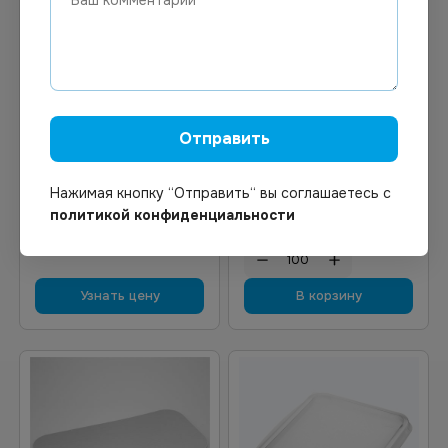
79.99
₽
Цена по запросу
Под заказ
В наличии
Арт.
00141
Арт.
12831
Отправить
Крышка ПП к контейнерам
Контейнер прямоугольный
108х82 100шт/уп
1300 мл 250х168х50мм с
Нажимая кнопку “Отправить“ вы соглашаетесь с
крышкой, черный РР *100
политикой конфиденциальности
Узнать цену
В корзину