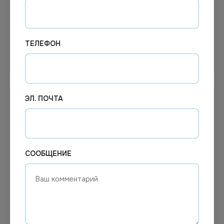
100шт/уп
прозрачная 80мм 50шт/
уп
ТЕЛЕФОН
В корзину
В корзину
Распродажа
ЭЛ. ПОЧТА
СООБЩЕНИЕ
1.90
₽
2.25
₽
В наличии
В наличии
Арт.
00782
Арт.
12818