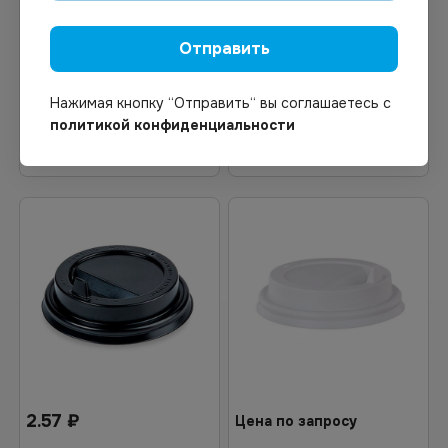
Крышка для стакана D62
Крышка для стакана
мм черная PS 100*2000
матовая D=90мм КЛАПАН
Отправить
ПП цвет Красный 50шт/уп
Нажимая кнопку “Отправить“ вы соглашаетесь с
политикой конфиденциальности
В корзину
В корзину
2.57
₽
Цена по запросу