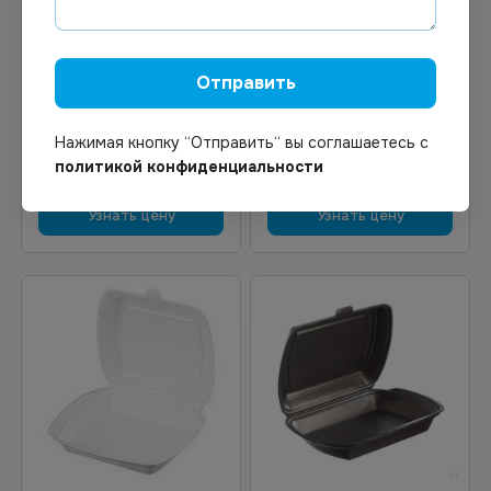
Под заказ
Под заказ
Арт.
12712
Арт.
01267
Ланч-бокс ВПС 3-секции
Ланч-бокс вспен. 1 секц.
*200 Черный
100шт/уп черный
Отправить
(257х206х(35,30)) (в
полиэтилене)
Нажимая кнопку “Отправить“ вы соглашаетесь с
политикой конфиденциальности
Узнать цену
Узнать цену