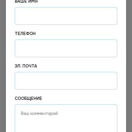
ВАШЕ ИМЯ
Ланч-бокс ВПС 1-секция
Ланч-бокс вспен. 3 секц.
(Г) *100 (257х206х(35,30))
100шт/уп
Белый (в полиэтилене)
ТЕЛЕФОН
Узнать цену
В корзину
ЭЛ. ПОЧТА
СООБЩЕНИЕ
Цена по запросу
Цена по запросу