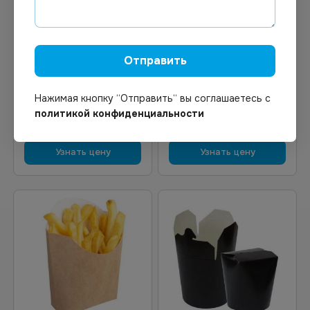
Цена по запросу
Цена по запросу
Под заказ
Под заказ
Арт.
00656
Арт.
02125
Отправить
Коробка для гамбургера
Коробка навынос Оригамо
140х140х70 крафт *150
"Smile", 150х91х70 мм, в
упаковке 200 штук
Нажимая кнопку “Отправить“ вы соглашаетесь с
политикой конфиденциальности
Узнать цену
Узнать цену