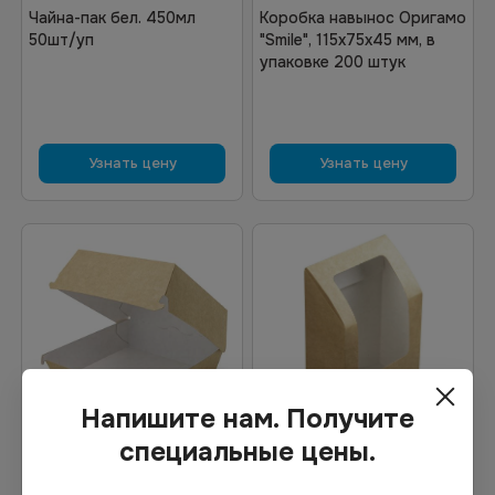
Чайна-пак бел. 450мл
Коробка навынос Оригамо
50шт/уп
"Smile", 115х75х45 мм, в
упаковке 200 штук
Узнать цену
Узнать цену
Напишите нам. Получите
специальные цены.
14.02
₽
8.81
₽