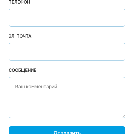
ТЕЛЕФОН
водстве, в прачечных и химчистках. Также незаменим д
дежную идентификацию, оптимизируя рабочие процессы
ЭЛ. ПОЧТА
СООБЩЕНИЕ
Цена по запросу
Цена по
Отправить