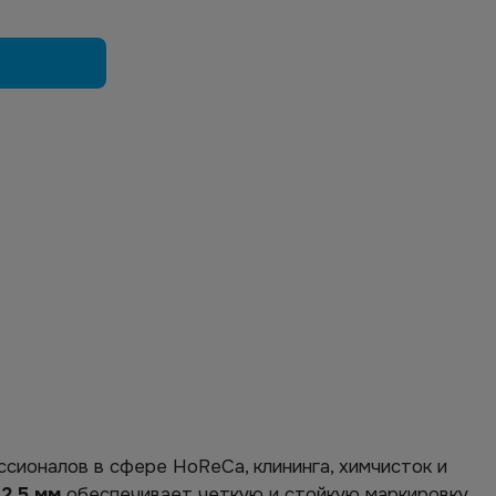
сионалов в сфере HoReCa, клининга, химчисток и
и
2,5 мм
обеспечивает четкую и стойкую маркировку