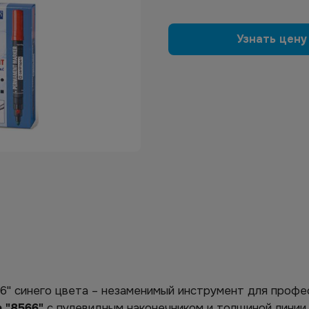
Узнать цену
" синего цвета – незаменимый инструмент для профес
 "8566"
с пулевидным наконечником и толщиной лини