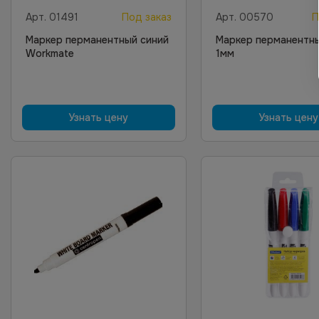
Арт.
01491
Под заказ
Арт.
00570
П
Маркер перманентный синий
Маркер перманентны
Workmate
1мм
Узнать цену
Узнать цену