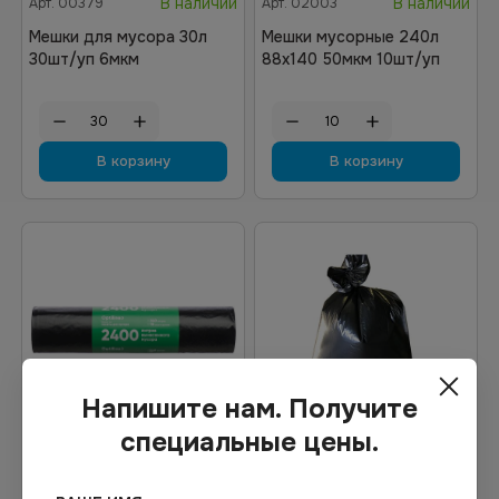
В наличии
В наличии
Арт.
00379
Арт.
02003
Мешки для мусора 30л
Мешки мусорные 240л
30шт/уп 6мкм
88х140 50мкм 10шт/уп
В корзину
В корзину
Напишите нам. Получите
специальные цены.
28.72
₽
15.91
₽