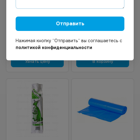
29.70
₽
Цена по запросу
Под заказ
В наличии
Арт.
01543
Арт.
01632
Отправить
Мешки для мусора 50х60
Мешок для мусора 90*110
10мкм 30л 50шт/рул
160л 80мкм 50шт/уп
Нажимая кнопку “Отправить“ вы соглашаетесь с
политикой конфиденциальности
Узнать цену
В корзину