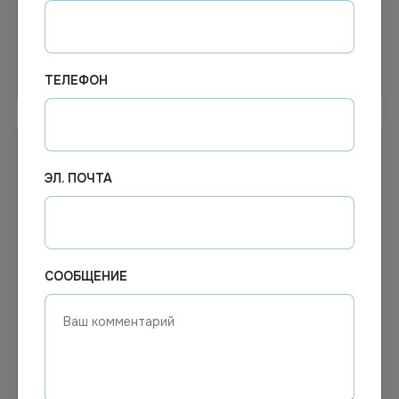
Узнать цену
В корзину
ТЕЛЕФОН
ЭЛ. ПОЧТА
СООБЩЕНИЕ
208.62
₽
Цена по запросу
В наличии
Под заказ
Арт.
00299
Арт.
00821
Санокс гель, 750мл
ПРО-БРАЙТ
Дезинфицирующий гель-