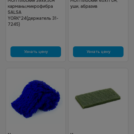
МОП плоский 39х9,5см
МОП плоский 40х11 см,
карманы,микрофибра
уши, абразив
SALSA
YORK*24(держатель 31-
7245)
Узнать цену
Узнать цену