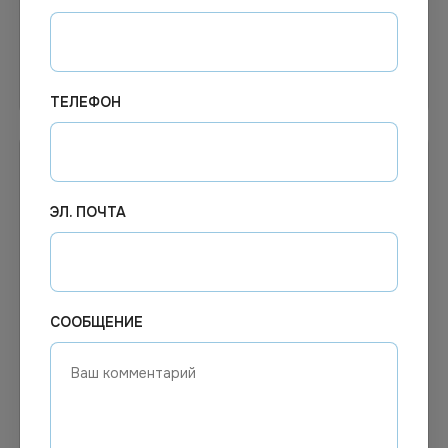
Узнать цену
В корзину
ТЕЛЕФОН
ЭЛ. ПОЧТА
СООБЩЕНИЕ
290.46
₽
397.19
₽
В наличии
В наличии
Арт.
02266
Арт.
02260
МОП «MEGA York», 200 г, 18
МОП плоский
штук в коробке
40х13см,универсальный,