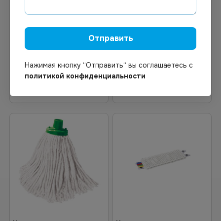
В наличии
В наличии
Арт.
01223
Арт.
00172
Насадка МОП
МОП TTS 40х13
Отправить
микрофибра(кругл. плоск)
комбиниров.
Нажимая кнопку “Отправить“ вы соглашаетесь с
политикой конфиденциальности
В корзину
В корзину