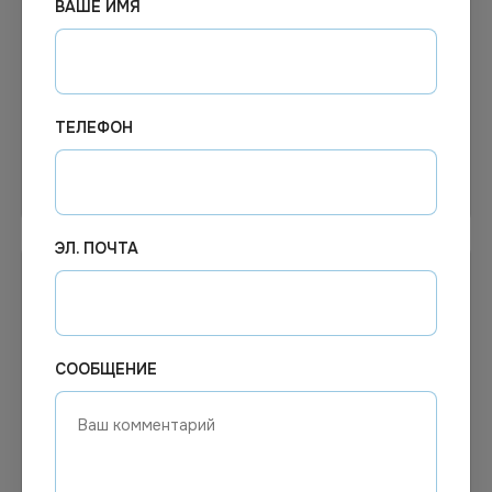
ВАШЕ ИМЯ
В наличии
Под заказ
Арт.
00529
Арт.
12738
Насадка МОП Мега York
Насадка МОП плоский
(Blanco)
40*13 см, карман, акрил
ТЕЛЕФОН
В корзину
Узнать цену
ЭЛ. ПОЧТА
СООБЩЕНИЕ
513.66
₽
1 826.11
₽