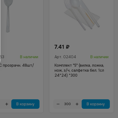
₽
7.41
₽
53
В наличии
Арт.
02404
В наличии
С прозрачн. 48шт/
Комплект "5" (вилка, ложка,
нож, з/ч, салфетка бел. 1сл
24*24) *300
В корзину
В корзину