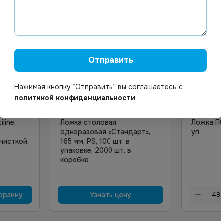
Отправить
2.38
Нажимая кнопку “Отправить“ вы соглашаетесь с
Цена по запросу
политикой конфиденциальности
 наличии
Арт.
01648
Под заказ
Арт.
001
line,
Ложка столовая
Ложка П
одноразовая «Стандарт»,
уп
чисткой,
165 мм, PS, 100 шт. в
упаковке, 2000 шт. в
коробке
орзину
Узнать цену