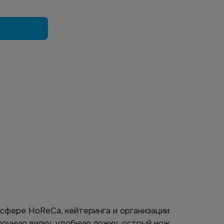
 сфере HoReCa, кейтеринга и организации
очную вилку, удобную ложку, острый нож,