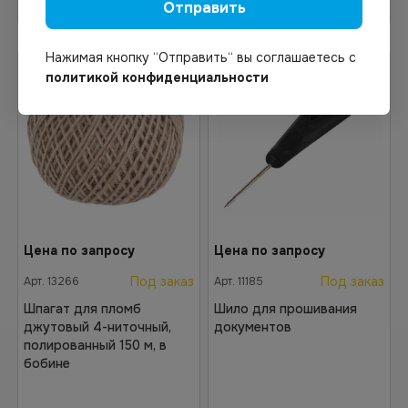
Отправить
Нажимая кнопку “Отправить“ вы соглашаетесь с
политикой конфиденциальности
Цена по запросу
Цена по запросу
Под заказ
Под заказ
Арт.
13266
Арт.
11185
Шпагат для пломб
Шило для прошивания
джутовый 4-ниточный,
документов
полированный 150 м, в
бобине