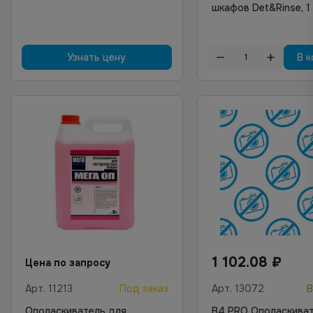
шкафов Det&Rinse, 1
Узнать цену
В к
1 102.08
₽
Цена по запросу
Арт.
11213
Под заказ
Арт.
13072
В
Ополаскиватель для
В4 PRO Ополаскиват