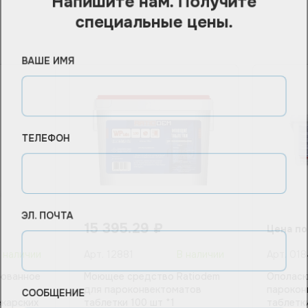
специальные цены.
ВАШЕ ИМЯ
ТЕЛЕФОН
ЭЛ. ПОЧТА
15 395.29
₽
Цена по
 наличии
Арт.
12881
В наличии
Арт.
018
ованное
Моющее средство Ratiodem
Ополаск
для пароконвектоматов
парокон
СООБЩЕНИЕ
екарских
таблетки 100 шт *1
таблетки