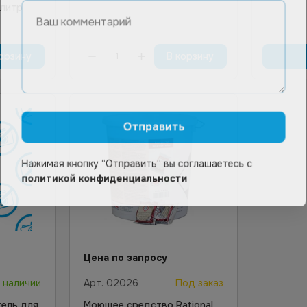
 литр
орзину
В корзину
Отправить
Нажимая кнопку “Отправить“ вы соглашаетесь с
политикой конфиденциальности
Цена по запросу
 наличии
Арт.
02026
Под заказ
ель для
Моющее средство Rational