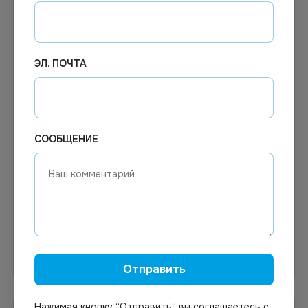
ЭЛ. ПОЧТА
Цена по запросу
Цена по запросу
СООБЩЕНИЕ
Под заказ
Под заказ
Арт.
00609
Арт.
02056
КОВРИК ДЛЯ ВАНН 66Х36
Коврик ячеистый 120х80
П/СКОЛЬЗ ЩЕТИНА ЦВЕТ
см, 16 мм
В АСС.
Узнать цену
Узнать цену
Отправить
Нажимая кнопку “Отправить“ вы соглашаетесь с