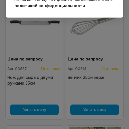
политикой конфиденциальности
Цена по запросу
Цена по запросу
Под заказ
Под заказ
Арт.
00637
Арт.
00614
Нож для сыра с двумя
Венчик 25см нерж
ручками 35см
Узнать цену
Узнать цену