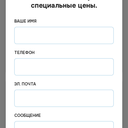
В наличии
Под заказ
Арт.
13009
Арт.
00992
специальные цены.
Ножницы Workmate 235
230933 Ножницы
мм, пластиковые черные
BRAUBERG "Classic", 160
ручки с резиновыми
мм, классич.формы, чер,
ВАШЕ ИМЯ
вставками *12/144
2-х
сторон.заточка,карт.упак
с подвес
ТЕЛЕФОН
В корзину
Узнать цену
ЭЛ. ПОЧТА
СООБЩЕНИЕ