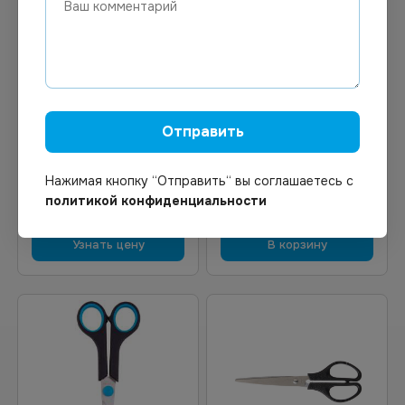
44.33
₽
Цена по запросу
Под заказ
В наличии
Арт.
12947
Арт.
00201
Ножницы Workmate 188
Ножницы Staff 165мм
мм, пластиковые черные
черные
Отправить
ручки с резиновыми
вставками*12/144
Нажимая кнопку “Отправить“ вы соглашаетесь с
политикой конфиденциальности
Узнать цену
В корзину