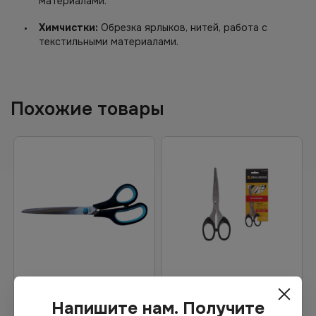
материалами.
Химчистки:
Обрезка ярлыков, нитей, работа с
текстильными материалами.
Похожие товары
103.73
₽
Цена по запросу
Напишите нам. Получите