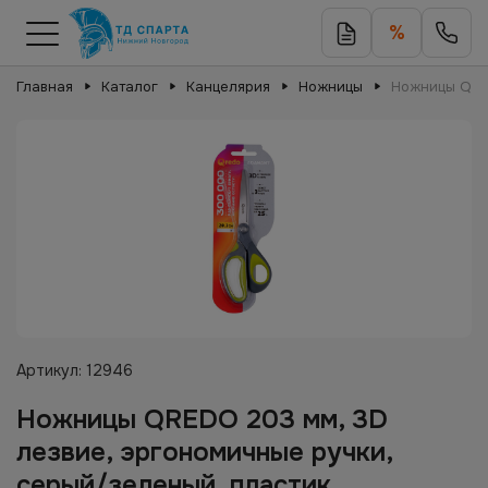
%
Главная
Каталог
Канцелярия
Ножницы
Ножницы QRED
Артикул:
12946
Ножницы QREDO 203 мм, 3D
лезвие, эргономичные ручки,
серый/зеленый, пластик,