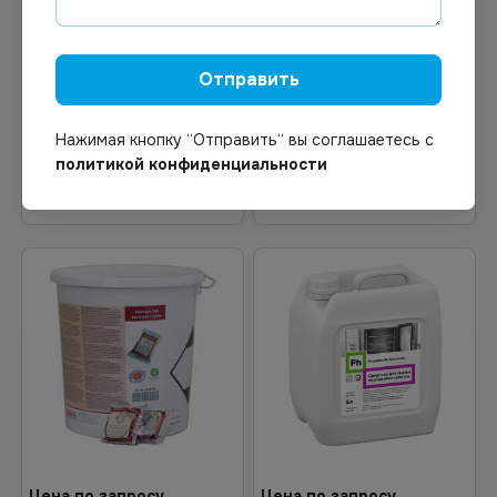
PH Promline AL Automatic
Моющее средство
моющее средство для
Ratiodem для
мытья
пароконвектоматов
Отправить
пароконвектоматов 5л
таблетки 100 шт *1
Нажимая кнопку “Отправить“ вы соглашаетесь с
политикой конфиденциальности
В корзину
В корзину
Цена по запросу
Цена по запросу