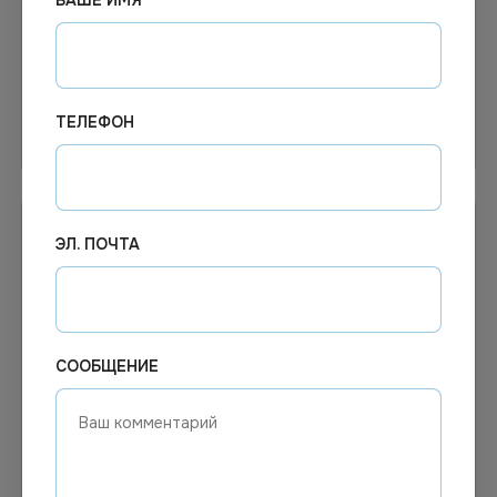
ВАШЕ ИМЯ
автоматической системой
Ratiodem таблетки 25 шт
мойки 5л
*1
ТЕЛЕФОН
Узнать цену
Узнать цену
ЭЛ. ПОЧТА
СООБЩЕНИЕ
1 682.15
₽
15 395.29
₽
В наличии
В наличии
Арт.
00778
Арт.
12881