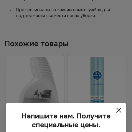
Профессиональных клининговых службах для
поддержания свежести после уборки.
Похожие товары
Напишите нам. Получите
946.64
₽
Цена по запросу
специальные цены.
1-2 дня
Под заказ
Арт.
13584
Арт.
13455