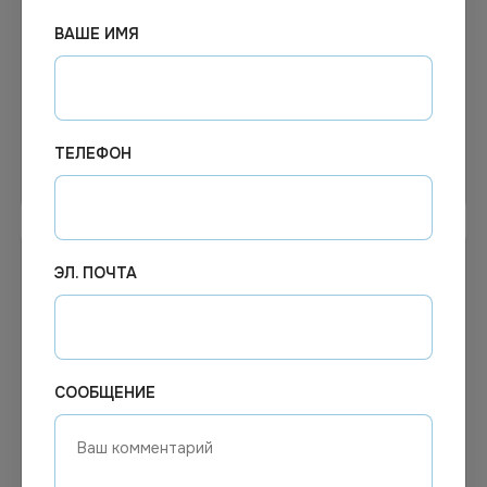
Ph Эйр Про (Air Pro)
Освежитель воздуха Do-
ВАШЕ ИМЯ
Нейтрализатор запахов,
Re-Mi Premium 330мл
600 мл
ТЕЛЕФОН
В корзину
Узнать цену
ЭЛ. ПОЧТА
СООБЩЕНИЕ
139.98
₽
Цена по запросу