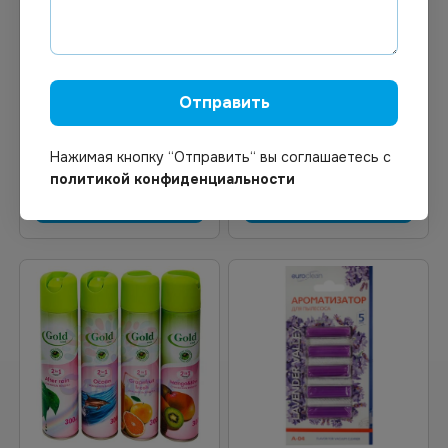
В наличии
Под заказ
Арт.
01471
Арт.
12723
Освежитель воздуха Gold
Освежитель воздуха для
wind Зеленая Трава 300
диспенсера 250 мл сухое
мл
распыление Цитрусовый
Отправить
фреш Chirton*6
Нажимая кнопку “Отправить“ вы соглашаетесь с
политикой конфиденциальности
В корзину
Узнать цену