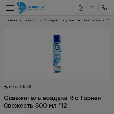
%
Главная
Каталог
Моющие средства, бытовая химия
Осв
Артикул:
01568
Освежитель воздуха Rio Горная
Свежесть 300 мл *12