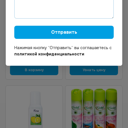
119.57
₽
Цена по запросу
В наличии
Под заказ
Арт.
01386
Арт.
02435
Отправить
Alpen Освежитель
Освежитель воздуха Gold
воздуха Цитрусовая
Wind Кофе 300 мл *12
свежесть 300 мл
Нажимая кнопку “Отправить“ вы соглашаетесь с
политикой конфиденциальности
В корзину
Узнать цену