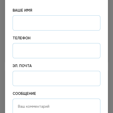
110.90
₽
Цена по запросу
ВАШЕ ИМЯ
В наличии
Под заказ
Арт.
00208
Арт.
01041
Освежитель Романтика в
Освежитель воздуха
асс. 330мл
«Голд Винд» Океан, 300
мл, 12 шт. в упаковке
ТЕЛЕФОН
В корзину
Узнать цену
ЭЛ. ПОЧТА
СООБЩЕНИЕ