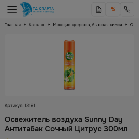
%
Главная
Каталог
Моющие средства, бытовая химия
Осв
Артикул:
13181
Освежитель воздуха Sunny Day
Антитабак Сочный Цитрус 300мл