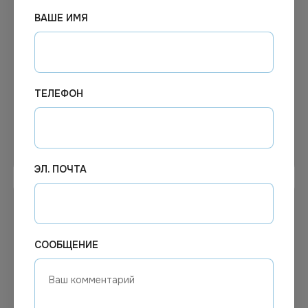
В наличии
В наличии
Арт.
02473
Арт.
01564
ВАШЕ ИМЯ
Пакет фасовочный ПВД
Пакет фасовочный ПНД
40х50/30мкм *100/2000
евроблок «OptiLine»,
24х37 см, 8 мкм, 1000 шт.
в упаковке, 10000 шт. в
коробке
ТЕЛЕФОН
В корзину
В корзину
ЭЛ. ПОЧТА
СООБЩЕНИЕ