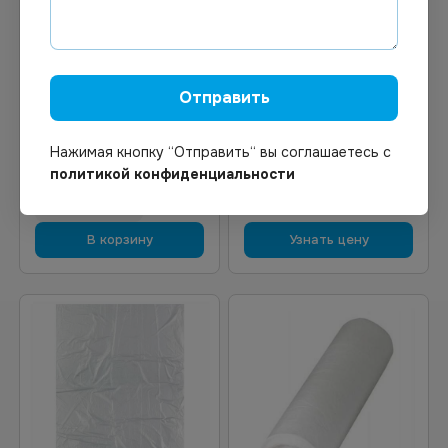
0.69
₽
Цена по запросу
В наличии
Под заказ
Арт.
02474
Арт.
00221
Отправить
Пакет фасовочный ПНД в
Пакеты для
рулоне 25х40см, 8мкм,
замораживания льда 216
500шт/рул, 10000шт/уп
шар.
Нажимая кнопку “Отправить“ вы соглашаетесь с
политикой конфиденциальности
В корзину
Узнать цену