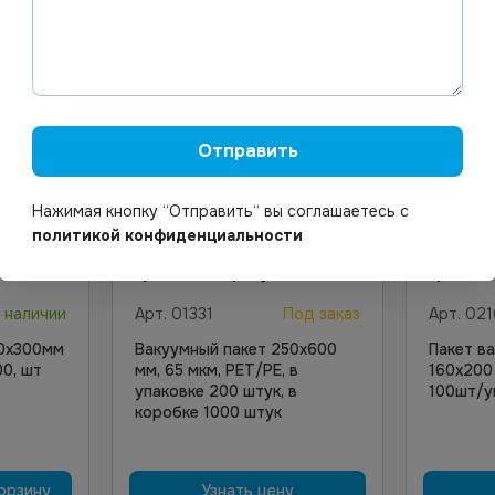
Отправить
Нажимая кнопку “Отправить“ вы соглашаетесь с
политикой конфиденциальности
Цена по запросу
Цена по
 наличии
Арт.
01331
Под заказ
Арт.
021
00х300мм
Вакуумный пакет 250х600
Пакет в
0, шт
мм, 65 мкм, PET/PE, в
160х200
упаковке 200 штук, в
100шт/у
коробке 1000 штук
орзину
Узнать цену