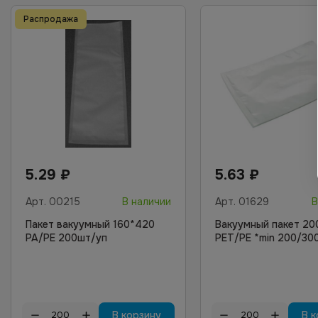
Распродажа
5.29
₽
5.63
₽
Арт.
00215
В наличии
Арт.
01629
В
Пакет вакуумный 160*420
Вакуумный пакет 2
PA/PE 200шт/уп
PET/PE *min 200/300
В корзину
В к