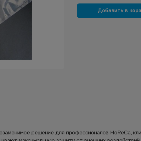
Добавить в кор
езаменимое решение для профессионалов HoReCa, клин
чивают максимальную защиту от внешних воздействий,