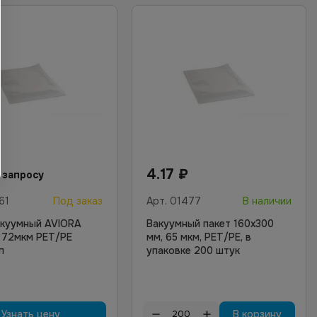
4.17
₽
 запросу
61
Под заказ
Арт.
01477
В наличии
акуумный AVIORA
Вакуумный пакет 160х300
 72мкм PET/PE
мм, 65 мкм, PET/PE, в
п
упаковке 200 штук
Узнать цену
В корзину