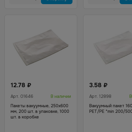
12.78
₽
3.58
₽
Арт.
01646
В наличии
Арт.
12898
В
Пакеты вакуумные, 250х600
Вакуумный пакет 16
мм, 200 шт. в упаковке, 1000
PET/PE *min 200/50
шт. в коробке