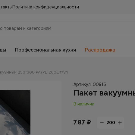
нтакты
Политика конфиденциальности
еды
Профессиональная кухня
Распродажа
акуумный 250*300 PA/PE 200шт/уп
Артикул:
00915
Пакет вакуумн
В наличии
7.87
₽