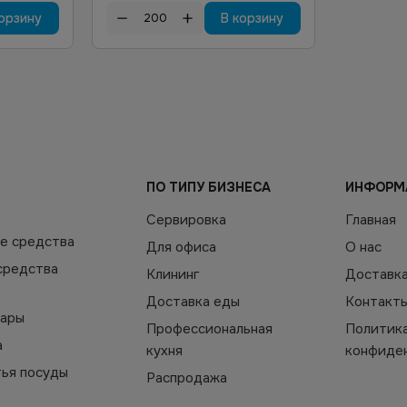
орзину
В корзину
ПО ТИПУ БИЗНЕСА
ИНФОРМ
Сервировка
Главная
е средства
Для офиса
О нас
средства
Клининг
Доставк
Доставка еды
Контакт
уары
Профессиональная
Политик
а
кухня
конфиде
тья посуды
Распродажа