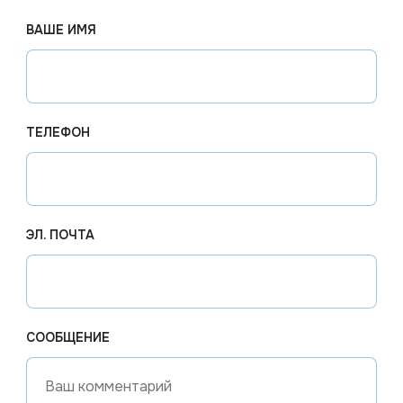
ВАШЕ ИМЯ
т для:
 продуктов, заготовок и готовых блюд.
ТЕЛЕФОН
ежей и замороженной продукции.
нстрации товаров.
 хранения продуктов.
ЭЛ. ПОЧТА
нения продуктов и экономии бюджета.
СООБЩЕНИЕ