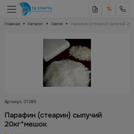
%
Главная
Каталог
Свечи
Парафин (стеарин) сыпучий 20
Артикул:
01385
Парафин (стеарин) сыпучий
20кг*мешок