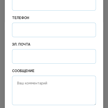
Узнать цену
Узнать цену
ТЕЛЕФОН
ЭЛ. ПОЧТА
СООБЩЕНИЕ
1 047.61
₽
105.30
₽
В наличии
В наличии
Арт.
01737
Арт.
00402
Свеча плавающая в
Свечи для торта с держ.
гильзе, 100 шт. в упаковке,
"С днем рожд" 24шт/уп
12 упаковок в коробке,
*12, упак